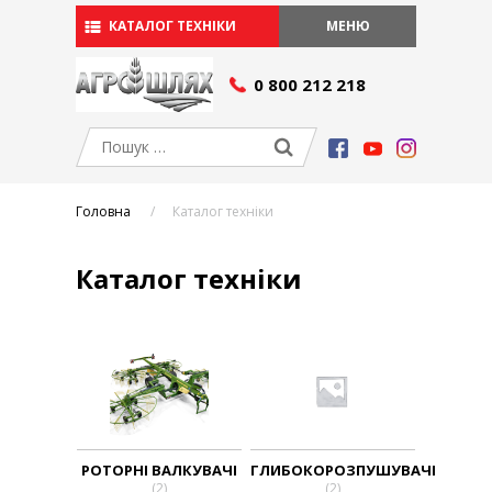
КАТАЛОГ ТЕХНІКИ
МЕНЮ
СЕРВІС І ЗАПЧАСТИНИ
0 800 212 218
Сервіс
Запчастини
АКЦІЇ
ПРО КОМПАНІЮ
Головна
Каталог техніки
Умови фінансування
Виробники
Каталог техніки
Вакансії
БЛОГ
КОНТАКТИ
УКР
РУ
УКР
РОТОРНІ ВАЛКУВАЧІ
ГЛИБОКОРОЗПУШУВАЧІ
(2)
(2)