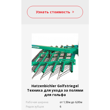
ОРОСИТЕЛЬНЫЕ МАШИНЫ
КАМНЕУБОРОЧНЫЕ МАШИНЫ
Узнать стоимость
ЗАПЧАСТИ
СЦЕПКА НОСИТЕЛЬ
ПЛУГИ
ОЧИСТИТЕЛИ, СОРТИРОВЩИКИ
ПРОТРАВЛИВАТЕЛИ
ЭЛЕВАТОРЫ/ СЕМЕННЫЕ ЗАВОДЫ
СИЛОСА, БУНКЕРЫ ДЛЯ ЗЕРНА
ПРИЦЕПЫ
БОРОНЫ/ КАТКИ
КОММУНАЛЬНАЯ ТЕХНИКА И
ОБОРУДОВАНИЕ
Hatzenbichler Golfstriegel
Техника для ухода за полями
для гольфа
Рабочая ширина
от 1,50м до 6,00м
Рядов зубцов
6