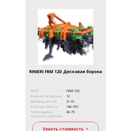
RINIERI FRM 12D Дисковая борона
MOD
FRM 12D
Количество дисков
12
Диаметр дисков
51-61
Рабочая область
160-195
Необходимая
60-75
мощность трактора
kg/ibs
815
Глубина обработки
15
Узнать стоимость