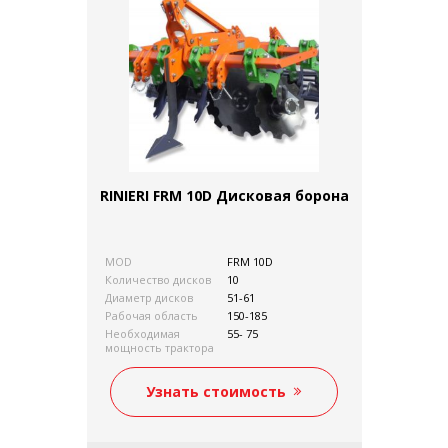
RINIERI FRM 10D Дисковая борона
MOD
FRM 10D
Количество дисков
10
Диаметр дисков
51-61
Рабочая область
150-185
Необходимая
55- 75
мощность трактора
к.с.
kg/ibs
675
Узнать стоимость
Глубина обработки
15