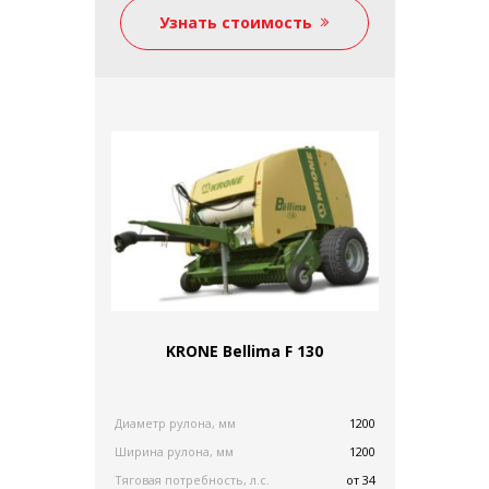
ОРОСИТЕЛЬНЫЕ МАШИНЫ
Узнать стоимость
КАМНЕУБОРОЧНЫЕ МАШИНЫ
ЗАПЧАСТИ
СЦЕПКА НОСИТЕЛЬ
ПЛУГИ
ОЧИСТИТЕЛИ, СОРТИРОВЩИКИ
ПРОТРАВЛИВАТЕЛИ
ЭЛЕВАТОРЫ/ СЕМЕННЫЕ ЗАВОДЫ
СИЛОСА, БУНКЕРЫ ДЛЯ ЗЕРНА
ПРИЦЕПЫ
БОРОНЫ/ КАТКИ
КОММУНАЛЬНАЯ ТЕХНИКА И
KRONE Bellima F 130
ОБОРУДОВАНИЕ
Диаметр рулона, мм
1200
Ширина рулона, мм
1200
Тяговая потребность, л.с.
от 34