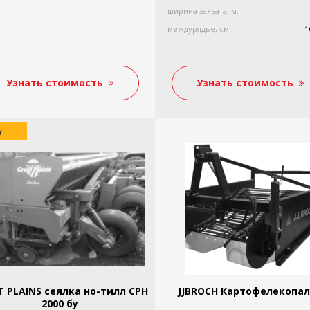
ширина захвата, м.
междурядье, см.
1
Узнать стоимость
Узнать стоимость
у
T PLAINS сеялка но-тилл CPH
JJBROCH Картофелекопа
2000 бу