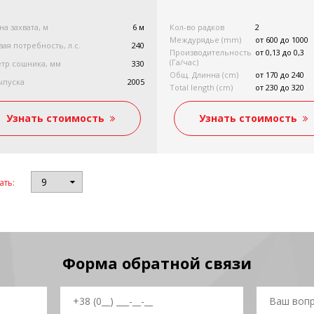
а захвата, м
6 м
Кол-во радков
2
Междурядье (mm)
от 600 до 1000
вая потребность, л.с.
240
Производительность
от 0,13 до 0,3
(Гa/час)
тр сошника, мм
330
Общ. Длинна (cm)
от 170 до 240
ыпуска
2005
Total length (cm)
от 230 до 320
Площадь очистки
от 1450 до 1890
(mm)
Узнать стоимость
Узнать стоимость
Вес (кг)
от 590 до 810
Мощность (Л.с)
от 50 до 60
ать:
Форма обратной связи