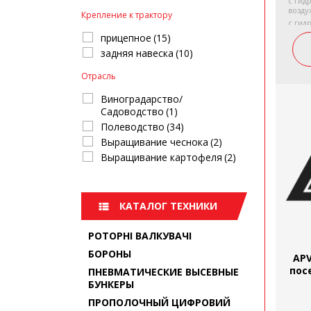
с гид
возду
Крепление к трактору
с гид
возду
прицепное
(15)
(опци
задняя навеска
(10)
(8 вы
распр
качес
Отрасль
Разме
Виноградарство/
Высо
Садоводство
(1)
шири
глуби
Полеводство
(34)
Разме
Выращивание чеснока
(2)
Высо
Выращивание картофеля
(2)
шири
глуби
Бунке
матер
КАТАЛОГ ТЕХНИКИ
Собст
гидра
Рабоч
РОТОРНІ ВАЛКУВАЧІ
При н
БОРОНЫ
возду
APV
одина
пос
ПНЕВМАТИЧЕСКИЕ ВЫСЕВНЫЕ
1 без
Макс.
БУНКЕРЫ
требу
ПРОПОЛОЧНЫЙ ЦИФРОВИЙ