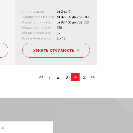
Кол-во рядков
от 2 до 7
Ширина работы (см)
от 42-100 до 252-600
Общая ширина (см)
от 92-150 до 302-650
Общая длинна (см)
120
Общая высота (см)
87
Объём бункера (л)
2 x 12
Вес (кг)
от 120 до 410
Мощность (л.с.)
от 20 до 60
Узнать стоимость
<<
1
2
3
4
5
>>