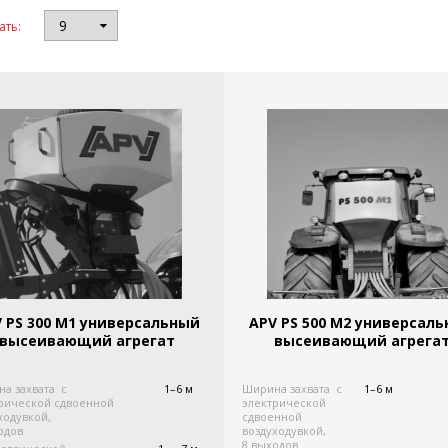
ать:
АТОРЫ/ СЕМЕННЫЕ ЗАВОДЫ
 PS 300 M1 универсальный
APV PS 500 M2 универсал
высеивающий агрегат
высеивающий агрега
а захвата с
1–6 м
Ширина захвата с
1–6 м
рической сдвоенной
электрической
ходувкой,
сдвоенной
одов
воздуходувкой,
8 выходов