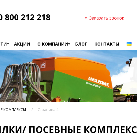
0 800 212 218
Заказать звонок
СТИ
АКЦИИ
О КОМПАНИИ
БЛОГ
КОНТАКТЫ
Сельхозтехника в
КОВАТЕЛИ и ВОРОШИЛКИ
ГЛУБОКОРЫХЛИТЕЛИ
лизинг
Производители
НЕУБОРОЧНЫЕ МАШИНЫ
КОМБАЙНЫ/ ЖАТКИ
Вакансии
ИЛКИ
КУЛЬТИВАТОРЫ
СИТЕЛЬНЫЕ МАШИНЫ
ОЧИСТИТЕЛИ, СОРТИРОВЩИ
ЫЕ КОМПЛЕКСЫ
Страница 4
СС-ПОДБОРЩИКИ
ПРИЦЕПЫ
ЯЛКИ/ ПОСЕВНЫЕ КОМПЛЕК
КИ/ ПОСЕВНЫЕ КОМПЛЕКСЫ
СИЛОСА, БУНКЕРЫ ДЛЯ ЗЕРН