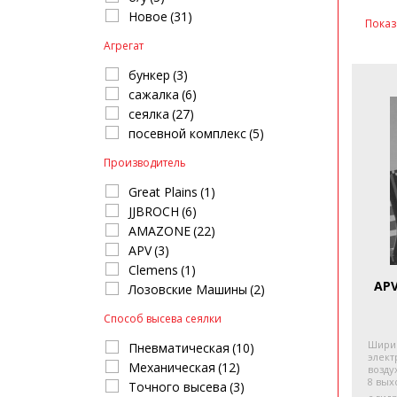
Новое
(31)
Показ
ТЕРМИНАЛЫ УПРАВЛЕНИЯ
ЭЛЕВ
Агрегат
бункер
(3)
сажалка
(6)
сеялка
(27)
посевной комплекс
(5)
Производитель
Great Plains
(1)
JJBROCH
(6)
AMAZONE
(22)
APV
(3)
Clemens
(1)
APV
Лозовские Машины
(2)
Способ высева сеялки
Ширин
Пневматическая
(10)
элект
Механическая
(12)
возду
8 вых
Точного высева
(3)