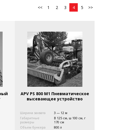
<<
1
2
3
4
5
>>
ьный
APV PS 800 M1 Пневматическое
т
высевающее устройство
Ширина захвата
3 — 12 м
Габаритные
В 125 см, ш 100 см, г
размеры
170 см
Объем бункера
800 л