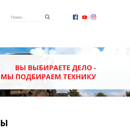
ЗАПЧАСТИ
ВЫ ВЫБИРАЕТЕ ДЕЛО -
КОНВЕЕРЫ, ШНЕКИ
МЫ ПОДБИРАЕМ ТЕХНИКУ
МУЛЬЧИРОВЩИКИ
КИ
ПОГРУЗЧИКИ
ПРОТРАВЛИВАТЕЛИ
СЫ
А
СЦЕПКА НОСИТЕЛЬ