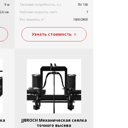
9 м
Тягловая потребность, л.с.
70/ 150
6,6 см.
Рабочая скорость, км/ч
7
Вес машины, кг
1600/2800
Узнать стоимость
лка
JJBROCH Механическая сеялка
точного высева