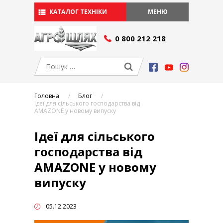
КАТАЛОГ ТЕХНІКИ
МЕНЮ
СЕРВІС І ЗАПЧАСТИНИ
0 800 212 218
Сервіс
Запчастини
АКЦІЇ
ПРО КОМПАНІЮ
Головна
Блог
Умови фінансування
Ідеї для сільського господарства від
Виробники
AMAZONE у новому випуску
Вакансії
Ідеї для сільського
БЛОГ
господарства від
КОНТАКТИ
AMAZONE у новому
УКР
випуску
РУ
УКР
05.12.2023