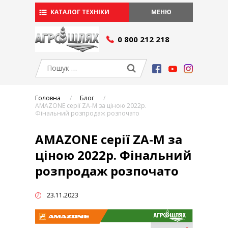
КАТАЛОГ ТЕХНІКИ
МЕНЮ
СЕРВІС І ЗАПЧАСТИНИ
0 800 212 218
Сервіс
Запчастини
АКЦІЇ
ПРО КОМПАНІЮ
Головна
Блог
Умови фінансування
AMAZONE серії ZA-M за ціною 2022р.
Виробники
Фінальний розпродаж розпочато
Вакансії
AMAZONE серії ZA-M за
БЛОГ
ціною 2022р. Фінальний
КОНТАКТИ
розпродаж розпочато
УКР
РУ
УКР
23.11.2023