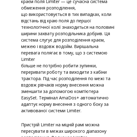
краєм поля Limiter — це сучасна система
обмеження розподілення,
що використовується в тих випадках, коли
відстань від краю поля до першої
технологічної колії знаходиться на половині
ширини захвату розподільника добрив. Ця
система слугує для розподілення краєм,
межею і вздовж водойм. Вирішальна
перевага полягає в тому, що з системою
Limiter
більше не потрібно робити зупинки,
переривати роботу та виходити з кабіни
трактора. Під час розподілення по межі та
вздовж рівчаків норму внесення можна
зменшити за допомогою комп’ютера
EasySet. Термінал AmaDos+ автоматично
адаптує норму внесення з одного боку за
активованої системи Limiter.
Пристрій Limiter на міцній рамі можна
пересувати в межах широкого діапазону