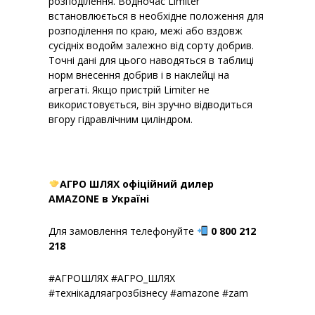
розподілення. Водночас Limiter
встановлюється в необхідне положення для
розподілення по краю, межі або вздовж
сусідніх водойм залежно від сорту добрив.
Точні дані для цього наводяться в таблиці
норм внесення добрив і в наклейці на
агрегаті. Якщо пристрій Limiter не
використовується, він зручно відводиться
вгору гідравлічним циліндром.
АГРО ШЛЯХ офіційний дилер
AMAZONE в Україні
Для замовлення телефонуйте
0 800 212
218
#АГРОШЛЯХ #АГРО_ШЛЯХ
#технікадляагрозбізнесу #amazone #zam