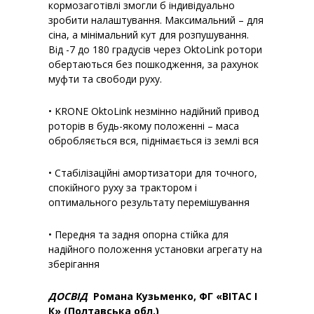
кормозаготівлі змогли б індивідуально
зробити налаштування. Максимальний – для
сіна, а мінімальний кут для розпушування.
Від -7 до 180 градусів через OktoLink ротори
обертаються без пошкодження, за рахунок
муфти та свободи руху.
• KRONE OktoLink незмінно надійний привод
роторів в будь-якому положенні – маса
обробляється вся, піднімається із землі вся
• Стабілізаційні амортизатори для точного,
спокійного руху за трактором і
оптимального результату перемішування
• Передня та задня опорна стійка для
надійного положення установки агрегату на
зберігання
ДОСВІД
Романа Кузьменко, ФГ «ВІТАС І
К» (Полтавська обл.)