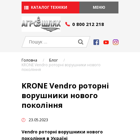
КАТАЛОГ ТЕХНІКИ
МЕНЮ
СЕРВІС І ЗАПЧАСТИНИ
0 800 212 218
Сервіс
Запчастини
АКЦІЇ
ПРО КОМПАНІЮ
Головна
Блог
Умови фінансування
KRONE Vendro роторні ворушники нового
Виробники
покоління
Вакансії
KRONE Vendro роторні
БЛОГ
ворушники нового
КОНТАКТИ
покоління
УКР
РУ
УКР
23.05.2023
Vendro роторні ворушники нового
покоління в Україні