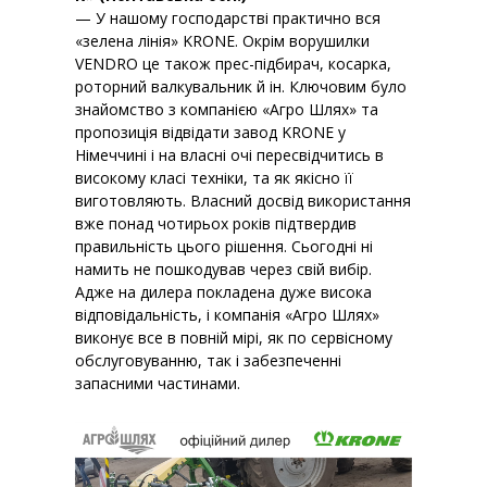
— У нашому господарстві практично вся
«зелена лінія» KRONE. Окрім ворушилки
VENDRO це також прес-підбирач, косарка,
роторний валкувальник й ін. Ключовим було
знайомство з компанією «Агрo Шлях» та
пропозиція відвідати завод KRONE у
Німеччині і на власні очі пересвідчитись в
високому класі техніки, та як якісно її
виготовляють. Власний досвід використання
вже понад чотирьох років підтвердив
правильність цього рішення. Сьогодні ні
намить не пошкодував через свій вибір.
Адже на дилера покладена дуже висока
відповідальність, і компанія «Агро Шлях»
виконує все в повній мірі, як по сервісному
обслуговуванню, так і забезпеченні
запасними частинами.