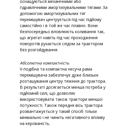
оснащуються механічними або
гідравлічними амортизувальними тягами. За
допомогою амортизувальних тяг
перемішувач центрується під час підйому
самостійно і в той же час плавно. Вони
безпосередньо вловлюють коливання так,
що агрегат навіть під час проходження
поворотів рухається слідом за трактором
без розгойдування.
Абсолютна компактність
V-подібна та компактна несуча рама
перемішувача забезпечує дуже близьке
розташування центру тяжіння до трактора.
В результаті досягається менша потреба у
підйомній силі, що дозволяє
використовувати також трактори меншої
потужності. Також передня вісь трактора
розвантажується у такий спосіб тільки
мінімально і не чинить негативного впливу
на керованість.