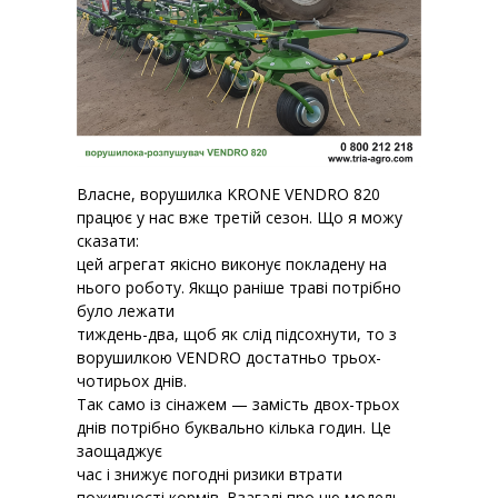
Власне, ворушилка KRONE VENDRO 820
працює у нас вже третій сезон. Що я можу
сказати:
цей агрегат якісно виконує покладену на
нього роботу. Якщо раніше траві потрібно
було лежати
тиждень-два, щоб як слід підсохнути, то з
ворушилкою VENDRO достатньо трьох-
чотирьох днів.
Так само із сінажем — замість двох-трьох
днів потрібно буквально кілька годин. Це
заощаджує
час і знижує погодні ризики втрати
поживності кормів. Взагалі про цю модель