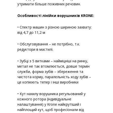
утримати більше поживних речовин.
Особливості лінійки ворушників KRONE:
• Спектр машин з різною шириною захвату:
від 4,7 до 11,2 м
• Обслуговування – не потрібно, т.к.
редуктори в мастилі.
• Зубці з 5 витками – найміцніші на ринку,
метал не так втомлюється, довше термін
служби, форма зубів – збереження та
чистота корму, паралельність ходу зубів –
це копіюють тепер і інші виробники
• Кут нахилу ворушника регульований у
кожного ротора (індивідуальне
налаштування) у Krone найкрутіший і
найплощий кут, щоб професіонали від