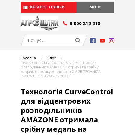
КАТАЛОГ ТЕХНІКИ
МЕНЮ
СЕРВІС І ЗАПЧАСТИНИ
0 800 212 218
Сервіс
Запчастини
АКЦІЇ
ПРО КОМПАНІЮ
Головна
Блог
Умови фінансування
Технологія CurveControl для відцентрових
Виробники
розподільників AMAZONE отримала срібну
медаль на конкурсі інновацій AGRITECHNICA
Вакансії
INNOVATION AWARDS 2023!
БЛОГ
Технологія CurveControl
КОНТАКТИ
для відцентрових
УКР
розподільників
РУ
УКР
AMAZONE отримала
срібну медаль на