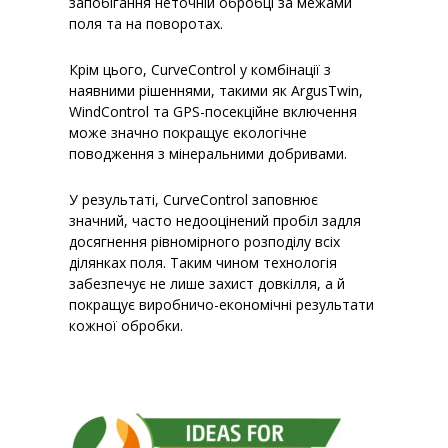
запобігання неточній обробці за межами
поля та на поворотах.
Крім цього, CurveControl у комбінації з
наявними рішеннями, такими як ArgusTwin,
WindControl та GPS-посекційне включення
може значно покращує екологічне
поводження з мінеральними добривами.
У результаті, CurveControl заповнює
значний, часто недооцінений пробіл задля
досягнення рівномірного розподілу всіх
ділянках поля. Таким чином технологія
забезпечує не лише захист довкілля, а й
покращує виробничо-економічні результати
кожної обробки.