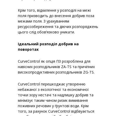
Крім того, відхилення у розподілі на межі
поля призводить до внесення добрив поза
межами поля. З урахуванням
ресурсозбереження та діючих розпоряджень
цього слід обов’язково уникати.
Ідеальний розподіл добрив на
поворотах
CurveControl як опція ПЗ розроблена для
навісних розподільників ZA-TS та причіпних
високопродуктивних розподільників ZG-TS.
CurveControl перешкоджає утворенню
небажаної з екологічної та економічної
точки зору нестачі та надлишку добрив та
мінімізує таким чином ризик вимивання
поживних речовин у ґрунтові води. Крім
того, за рахунок CurveControl відбвуається