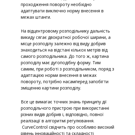
проходження повороту необхідно
адаптувати виключно норму внесення в
межах штанги.
На відцентровому розподільнику дальність
викиду сягає двократної робочої ширини, а
місце розподілу залежно від виду добрив
знаходиться на відстані кількох метрів від
самого розподільника. До того ж, картина
розподілу має дугоподібну форму. Тим
самим, при роботі з розподільником, поряд з
адаптацією норми внесення в межах
повороту, потрібно насамперед запобігти
зміщенню картини розподілу.
Все це вимагає точних знань принципу дії
розподільчого пристрою при використанні
різних видів добрив і, відповідно, повної
реалізації в алгоритмі регулювання.
CurveControl свідчить про особливо високий
рівень інноваційності та складності