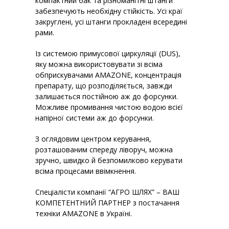
компактний бак та різноманітні штанги
забезпечують необхідну стійкість. Усі краї
закруглені, усі штанги прокладені всередині
рами.
Із системою примусової циркуляції (DUS),
яку можна використовувати зі всіма
обприскувачами AMAZONE, концентрація
препарату, що розподіляється, завжди
залишається постійною аж до форсунки.
Можливе промивання чистою водою всієї
напірної системи аж до форсунки.
З оглядовим центром керування,
розташованим спереду ліворуч, можна
зручно, швидко й безпомилково керувати
всіма процесами ввімкнення.
Спеціалісти компанії “АГРО ШЛЯХ” – ВАШ
КОМПЕТЕНТНИЙ ПАРТНЕР з постачання
техніки AMAZONE в Україні.