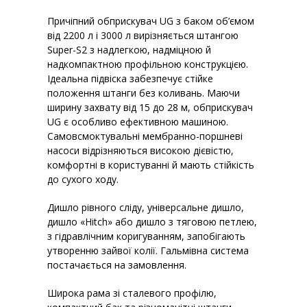
Причіпний обприскувач UG з баком об’ємом
від 2200 л і 3000 л вирізняється штангою
Super-S2 з надлегкою, надміцною й
надкомпактною профільною конструкцією.
Ідеальна підвіска забезпечує стійке
положення штанги без коливань. Маючи
ширину захвату від 15 до 28 м, обприскувач
UG є особливо ефективною машиною.
Самовсмоктувальні мембранно-поршневі
насоси відрізняються високою дієвістю,
комфортні в користуванні й мають стійкість
до сухого ходу.
Дишло рівного сліду, універсальне дишло,
дишло «Hitch» або дишло з тяговою петлею,
з гідравлічним коригуванням, запобігають
утворенню зайвої колії. Гальмівна система
постачається на замовлення.
Широка рама зі сталевого профілю,