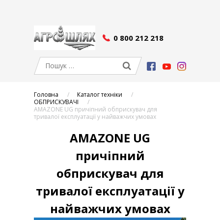
0 800 212 218
Головна
Каталог техніки
ОБПРИСКУВАЧІ
AMAZONE UG причіпний обприскувач для
тривалої експлуатації у найважчих умовах
AMAZONE UG
причіпний
обприскувач для
тривалої експлуатації у
найважчих умовах