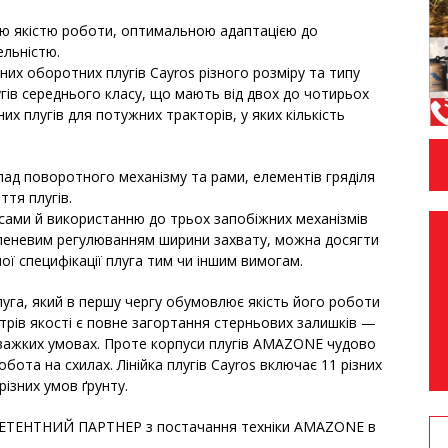
ою якістю роботи, оптимальною адаптацією до
ельністю.
их оборотних плугів Cayros різного розміру та типу
угів середнього класу, що мають від двох до чотирьох
их плугів для потужних тракторів, у яких кількість
лад поворотного механізму та рами, елементів гряділя
тя плугів.
пусами й використанню до трьох запобіжних механізмів
упеневим регулюванням ширини захвату, можна досягти
ої специфікації плуга тим чи іншим вимогам.
уга, який в першу чергу обумовлює якість його роботи
трів якості є повне загортання стерньових залишків —
важких умовах. Проте корпуси плугів AMAZONE чудово
бота на схилах. Лінійка плугів Cayros включає 11 різних
різних умов ґрунту.
ПЕТЕНТНИЙ ПАРТНЕР з постачання техніки AMAZONE в