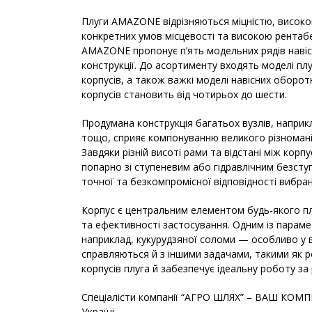
Плуги AMAZONE відрізняються міцністю, висок
конкретних умов місцевості та високою рентаб
AMAZONE пропонує п’ять модельних рядів навісн
конструкції. До асортименту входять моделі пл
корпусів, а також важкі моделі навісних оборотн
корпусів становить від чотирьох до шести.
Продумана конструкція багатьох вузлів, наприк
тощо, сприяє компонуванню великого різноманіт
Завдяки різній висоті рами та відстані між кор
попарно зі ступеневим або гідравлічним безст
точної та безкомпромісної відповідності вибран
Корпус є центральним елементом будь-якого пл
та ефективності застосування. Одним із параме
наприклад, кукурудзяної соломи — особливо у 
справляються й з іншими задачами, такими як ро
корпусів плуга й забезпечує ідеальну роботу за 
Спеціалісти компанії “АГРО ШЛЯХ” – ВАШ КОМ
Україні.