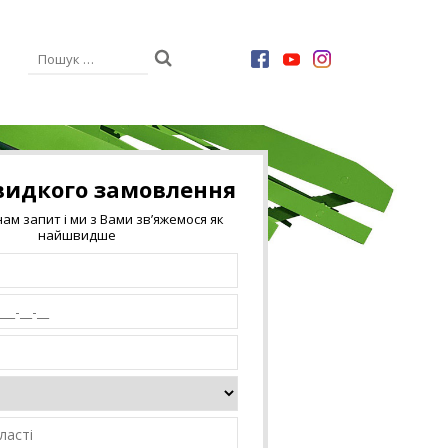
видкого замовлення
ам запит і ми з Вами зв’яжемося як
найшвидше