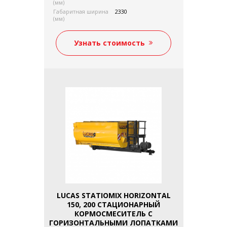
(мм)
Габаритная ширина
2330
(мм)
Габаритная длина
1940
(мм)
Узнать стоимость
Мощность трактора
50
(л.с.)
Подача масла мин/
20 / 70
макс (л/мин)
Давление (бар)
160 / 200
Собственный вес (кг)
808
LUCAS STATIOMIX HORIZONTAL
150, 200 СТАЦИОНАРНЫЙ
КОРМОСМЕСИТЕЛЬ С
ГОРИЗОНТАЛЬНЫМИ ЛОПАТКАМИ