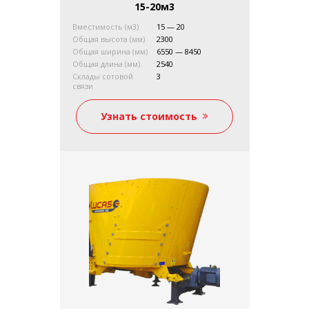
15-20м3
Вместимость (м3)
15 — 20
Общая высота (мм)
2300
Общая ширина (мм)
6550 — 8450
Общая длина (мм)
2540
Склады сотовой
3
связи
Требуемая
45
мощность (кВт)
Узнать стоимость
Вес без нагрузки (кг)
5490 — 7650