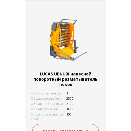
LUCAS UBI-UBI навесной
поворотный разматыватель
тюков
Количество тюков
1
Общая высота (мм)
2300
Общая ширина (мм)
2100
Общая длина (мм)
1610
Мощность трактора
100
(л.с.)
Вес без нагрузки (кг)
710
Сцепка на три точки
присутствует