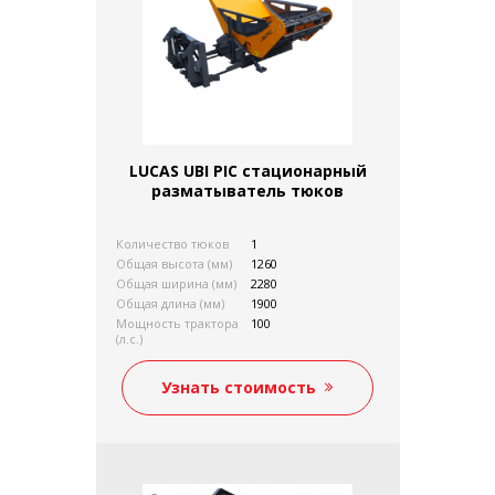
LUCAS UBI PIC стационарный
разматыватель тюков
Количество тюков
1
Общая высота (мм)
1260
Общая ширина (мм)
2280
Общая длина (мм)
1900
Мощность трактора
100
(л.с.)
Вес без нагрузки (кг)
750
Сцепка на три точки
присутствует
Узнать стоимость
Трактор-погрузчик
присутствует
Телескопический
присутствует