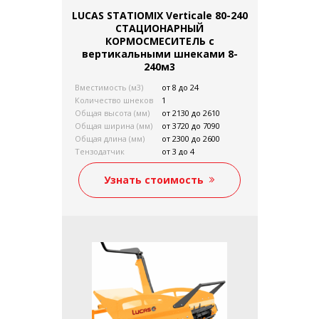
LUCAS STATIOMIX Verticale 80-240
СТАЦИОНАРНЫЙ
КОРМОСМЕСИТЕЛЬ с
вертикальными шнеками 8-
240м3
Вместимость (м3)
от 8 до 24
Количество шнеков
1
Общая высота (мм)
от 2130 до 2610
Общая ширина (мм)
от 3720 до 7090
Общая длина (мм)
от 2300 до 2600
Тензодатчик
от 3 до 4
Требуемая
от 22-30 до 45-55
мощность (кВт)
Узнать стоимость
Вес без нагрузки (кг)
от 2610 до 6425