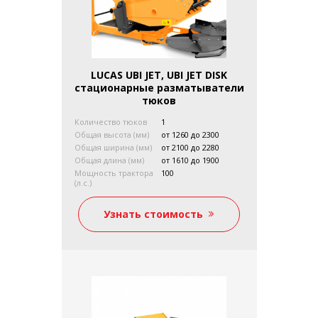
LUCAS UBI JET, UBI JET DISK
стационарные разматыватели
тюков
Количество тюков
1
Общая высота (мм)
от 1260 до 2300
Общая ширина (мм)
от 2100 до 2280
Общая длина (мм)
от 1610 до 1900
Мощность трактора
100
(л.с.)
Вес без нагрузки (кг)
от 710 до 950
Сцепка на три точки
присутствует
Узнать стоимость
Трактор-погрузчик
в зависимости от
модификации
Телескопический
в зависимости от
модификации