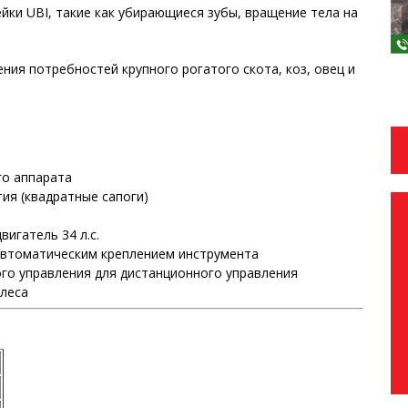
йки UBI, такие как убирающиеся зубы, вращение тела на
ия потребностей крупного рогатого скота, коз, овец и
го аппарата
ия (квадратные сапоги)
игатель 34 л.с.
 автоматическим креплением инструмента
го управления для дистанционного управления
олеса