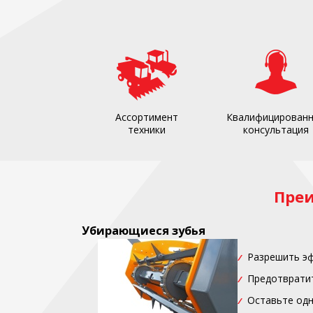
Ассортимент
Квалифицирован
техники
консультация
Пре
Убирающиеся зубья
Разрешить э
Предотвратит
Оставьте одн