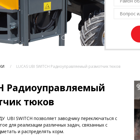
КИ
LUCAS UBI SWITCH Радиоуправляемый размотчик тюков
CH Радиоуправляемый
тчик тюков
ДУ UBI SWITCH позволяет заводчику переключаться с
ое для реализации различных задач, связанных с
дметать и распределять корм.