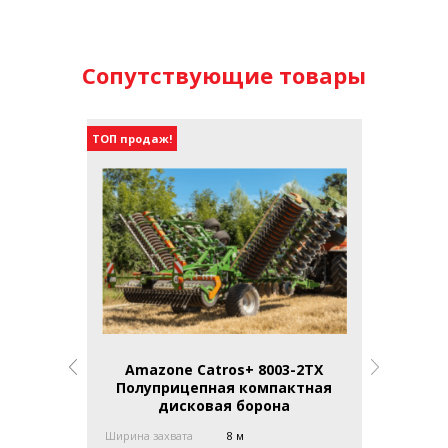
Сопутствующие товары
ТОП продаж!
атый
Amazone Catros+ 8003-2TX
ЛИРА-15
аток
Полуприцепная компактная
прои
дисковая борона
хвата 2,50
Ширина захвата
8 м
Ширина зах