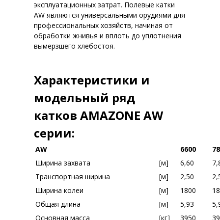
эксплуатационных затрат. Полевые катки
AW являются универсальными орудиями для
профессиональных хозяйств, начиная от
обработки жнивья и вплоть до уплотнения
вымерзшего хлебостоя.
Характеристики и
модельный ряд
катков AMAZONE AW
серии:
AW
6600
78
Ширина захвата
[м]
6,60
7,
Транспортная ширина
[м]
2,50
2,
Ширина колеи
[м]
1800
18
Общая длина
[м]
5,93
5,
Основная масса
[кг]
3950
39