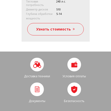
Тягловая
240 л.с.
Глубина об
потребность
хвата 2,50;
Диаметр дисков
510
Количество
4,50 м
шт
Глубина обработки
5-14
хвата 3,0 и
Тягловая по
мощность
ь
Узнать стоимость
Уз
Доставка техники
Условия оплаты
Документы
Безопасность