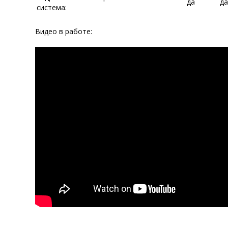
да
да
система:
Видео в работе: