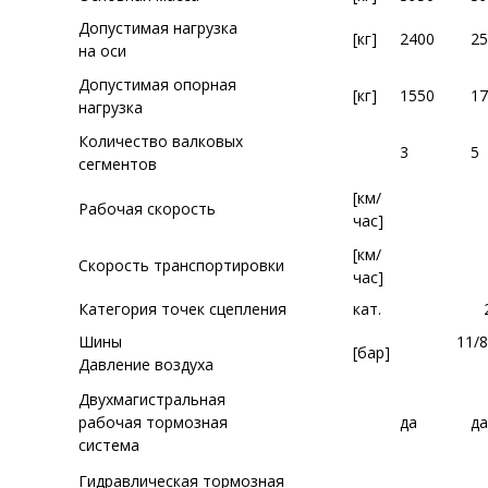
Допустимая нагрузка
[кг]
2400
25
на оси
Допустимая опорная
[кг]
1550
17
нагрузка
Количество валковых
3
5
сегментов
[км/
Рабочая скорость
час]
[км/
Скорость транспортировки
час]
Категория точек сцепления
кат.
Шины
11/8
[бар]
Давление воздуха
Двухмагистральная
рабочая тормозная
да
да
система
Гидравлическая тормозная