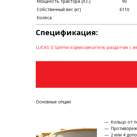
Мощность трактора (л.с.)
90
Собственный вес (кг)
6110
Колёса
Спецификация:
LUCAS G Spirmix кормосмеситель-раздатчик с 
Основные опции:
Кольцо от 
Противореж
2 или 4 доп