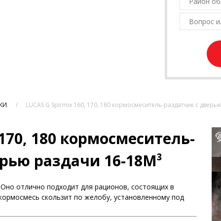
КИ
LUCAS G Spirmix 160, 170, 180 кормосмеситель-раздатчик с дверь
 170, 180 кормосмеситель-
рью раздачи 16-18M³
 Оно отлично подходит для рационов, состоящих в
 кормосмесь скользит по желобу, установленному под