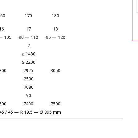
160
170
180
16
17
18
— 105
90 — 110
95 — 120
2
≥ 1480
≥ 2200
800
2925
3050
2500
7080
90
300
7400
7500
45 / 45 — R 19,5 — Ø 895 mm