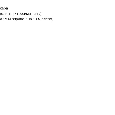
ксера
вдоль трактора/машины)
 15 м вправо / на 13 м влево)