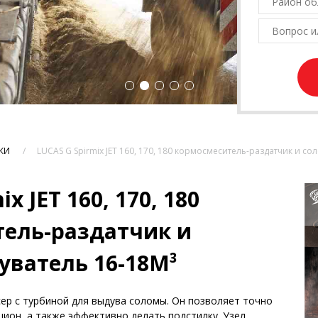
КИ
LUCAS G Spirmix JET 160, 170, 180 кормосмеситель-раздатчик и с
x JET 160, 170, 180
ель-раздатчик и
ватель 16-18M³
ер с турбиной для выдува соломы. Он позволяет точно
ион, а также эффективно делать подстилку. Узел