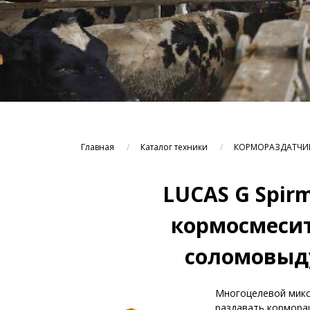
Главная
Каталог техники
КОРМОРАЗДАТЧИ
LUCAS G Spirmi
кормосмесит
соломовыду
Многоцелевой микс
раздавать корморац