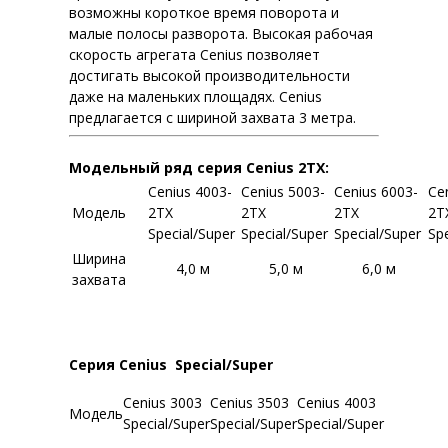
возможны короткое время поворота и
малые полосы разворота. Высокая рабочая
скорость агрегата Cenius позволяет
достигать высокой производительности
даже на маленьких площадях. Cenius
предлагается с шириной захвата 3 метра.
Модельный ряд серия Cenius 2TX:
Cenius 4003-
Cenius 5003-
Cenius 6003-
Ce
Модель
2TX
2TX
2TX
2T
Special/Super
Special/Super
Special/Super
Sp
Ширина
4,0 м
5,0 м
6,0 м
захвата
Серия Cenius Special/Super
Cenius 3003
Cenius 3503
Cenius 4003
Модель
Special/Super
Special/Super
Special/Super