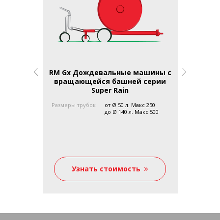
мпа на
RM Gx Дождевальные машины с
2ie фро
ла
вращающейся башней серии
Super Rain
а два
Размеры трубок
от Ø 50 л. Макс 250
Фронтальна
ствлять
до Ø 140 л. Макс 500
состоит из
ьших
пролётов, 
электричес
установка 
типа.
ь
Узнать стоимость
Уз