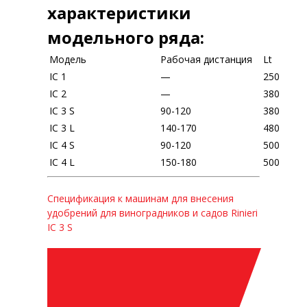
характеристики
модельного ряда:
Модель
Рабочая дистанция
Lt
IC 1
—
250
IC 2
—
380
IC 3 S
90-120
380
IC 3 L
140-170
480
IC 4 S
90-120
500
IC 4 L
150-180
500
Спецификация к машинам для внесения
удобрений для виноградников и садов Rinieri
IC 3 S