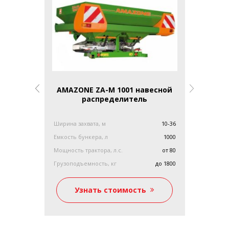
 внесения
AMAZONE ZA-M 1001 навесной
AMAZONE
адников и
распределитель
распр
Ширина захвата, м
10-36
Ширина зах
Емкость бункера, л
1000
Емкость бу
Мощность трактора, л.с.
от 80
Взвешиваю
Грузоподъемность, кг
до 1800
Грузоподъе
ь
Узнать стоимость
Уз