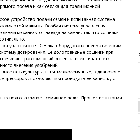
рямого посева и как сеялка для традиционной
кое устройство подачи семян и испытанная система
аками этой машины. Особая система управления
льный механизм от наезда на камни, так что сошники
ертикально.
егка уплотняются. Сеялка оборудована пневматическим
систему дозирования. Ее долотовидные сошники при
печивают равномерный высев на всех типах почв.
ного внесения удобрений.
высевать культуры, в т.ч. мелкосемянные, в диапозоне
компрессором, позволяющим проводить ее зачистку с
ьно подготавливает семянное ложе. Прошел испытания