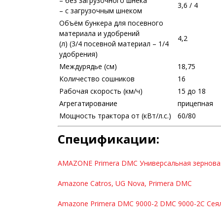
– без загрузочного шнека
3,6 / 4
– с загрузочным шнеком
Объём бункера для посевного
материала и удобрений
4,2
(л) (3/4 посевной материал – 1/4
удобрения)
Междурядье (см)
18,75
Количество сошников
16
Рабочая скорость (км/ч)
15 до 18
Агрегатирование
прицепная
Мощность трактора от (кВт/л.с.)
60/80
Спецификации:
AMAZONE Primera DMC Универсальная зерновая
Amazone Catros, UG Nova, Primera DMC
Amazone Primera DMC 9000-2 DMC 9000-2C Сеялк