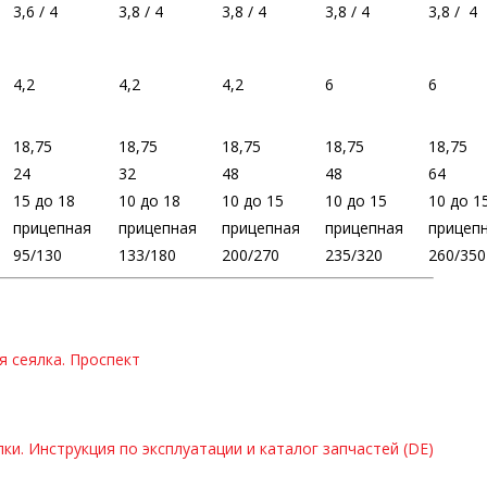
3,6 / 4
3,8 / 4
3,8 / 4
3,8 / 4
3,8 / 4
4,2
4,2
4,2
6
6
18,75
18,75
18,75
18,75
18,75
24
32
48
48
64
15 до 18
10 до 18
10 до 15
10 до 15
10 до 1
прицепная
прицепная
прицепная
прицепная
прицеп
95/130
133/180
200/270
235/320
260/350
 сеялка. Проспект
и. Инструкция по эксплуатации и каталог запчастей (DE)