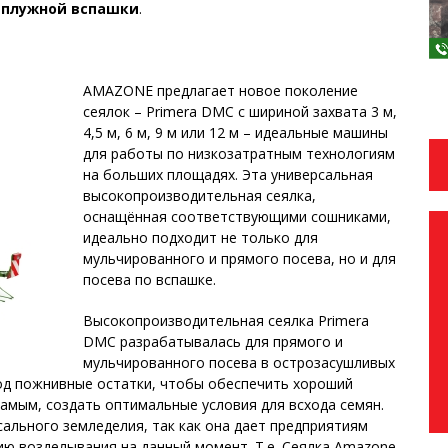
е плужной вспашки
.
AMAZONE предлагает новое поколение
сеялок – Primera DMC с шириной захвата 3 м,
4,5 м, 6 м, 9 м или 12 м – идеальные машины
для работы по низкозатратным технологиям
на больших площадях. Эта универсальная
высокопроизводительная сеялка,
оснащённая соответствующими сошниками,
идеально подходит не только для
мульчированного и прямого посева, но и для
посева по вспашке.
Высокопроизводительная сеялка Primera
DMC разрабатывалась для прямого и
мульчированного посева в острозасушливых
од пожнивные остатки, чтобы обеспечить хороший
самым, создать оптимальные условия для всхода семян.
ального земледелия, так как она дает предприятиям
ю возделывания на данный момент. Т.е. Сеялка Amazone