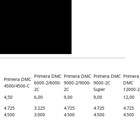
Primera DMC
Primera DMC
Primera DMC
Primera
Primera DMC
6000-2/6000-
9000-2/9000-
9000-2C
DMC
4500/4500-C
2C
2C
Super
12000-
4,50
6,00
9,00
9,00
12,00
4.725
3.225
4.725
4.725
4.725
4.500
3.000
4.500
4.500
4.500