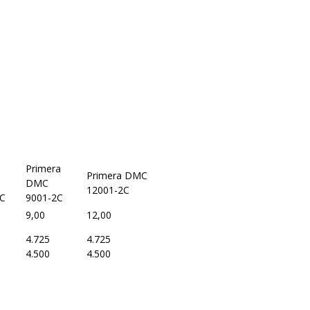
Primera
Primera DMC
DMC
12001-2C
2C
9001-2C
9,00
12,00
4.725
4.725
4.500
4.500