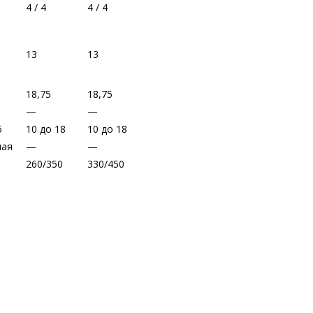
4 / 4
4 / 4
13
13
18,75
18,75
—
—
5
10 до 18
10 до 18
ная
—
—
260/350
330/450