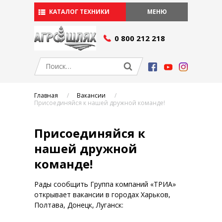
КАТАЛОГ ТЕХНИКИ
МЕНЮ
СЕРВИС И ЗАПЧАСТИ
0 800 212 218
Сервис
Запчасти
АКЦИИ
О КОМПАНИИ
Главная
Вакансии
Сельхозтехника в лизинг
Присоединяйся к нашей дружной команде!
Производители
Вакансии
Присоединяйся к
БЛОГ
нашей дружной
КОНТАКТЫ
команде!
Рады сообщить Группа компаний «ТРИА»
открывает вакансии в городах Харьков,
Полтава, Донецк, Луганск: