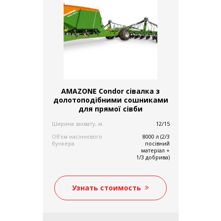
AMAZONE Condor сівалка з
долотоподібними сошниками
для прямої сівби
Ширина захвату, м.
12/15
Об’єм насіннєвого
8000 л (2/3
бункера
посівний
матеріал +
1/3 добрива)
Узнать стоимость