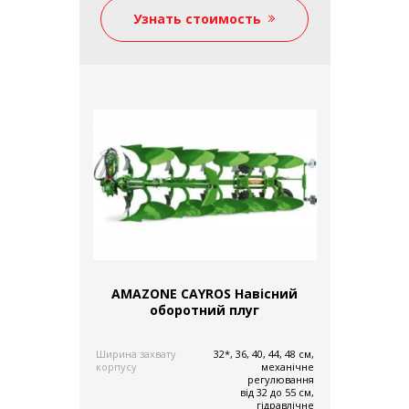
Super-L2: до 40 м
(1)
Узнать стоимость
Super-S2 (до 28 м)
(1)
Объем бака опрыскивателя
4000 - 7000 л
(2)
1000-2000 л
(1)
2000-4000 л
(1)
Крепление к трактору
прицепное
(6)
задняя навеска
(3)
передняя навеска
(1)
Отрасль
Рільництво
(16)
AMAZONE CAYROS Навісний
Коммунальная техника
(2)
оборотний плуг
Ширина захвату
32*, 36, 40, 44, 48 см,
корпусу
механічне
регулювання
від 32 до 55 см,
гідравлічне