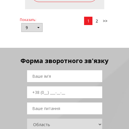
Показать:
1
2
>>
Форма зворотного зв'язку