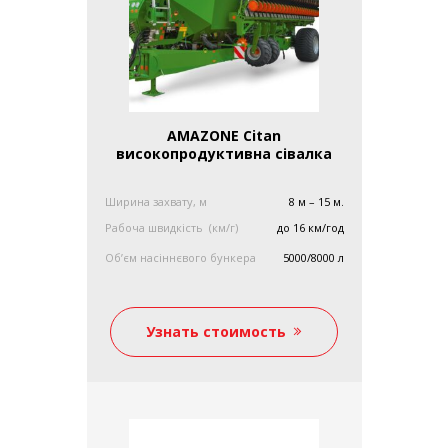
AMAZONE Citan
високопродуктивна сівалка
Ширина захвату, м
8 м – 15 м.
Рабоча швидкість (км/г)
до 16 км/год
Об’єм насіннєвого бункера
5000/8000 л
Узнать стоимость