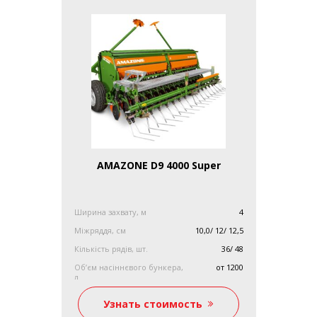
AMAZONE D9 4000 Super
Ширина захвату, м
4
Міжряддя, см
10,0/ 12/ 12,5
Кількість рядів, шт.
36/ 48
Об’єм насіннєвого бункера,
от 1200
л
Узнать стоимость