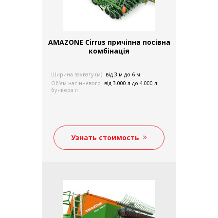
AMAZONE Cirrus причіпна посівна
комбінація
Ширина захвату (м)
від 3 м до 6 м
Об’єм насіннєвого
від 3.000 л до 4.000 л
бункера л
Узнать стоимость