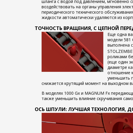
шланга с водой под давлением, мгновенно 
воздействовать на органы управления эле
периодического технического обслуживания
жидкости автоматически удаляются из корп
ТОЧНОСТЬ ВРАЩЕНИЯ, С ЦЕПНОЙ ПЕРЕ
Еще одна ва
модели 581 
выполнена 
STOLZEMB
роликами бе
(еще один э
диаметре к
отношение 
уменьшить п
снижается крутящий момент на выходном ва
В моделях 1000 Gx и MAGNUM Fx передающи
также уменьшить влияние скручивания само
ОСЬ ШПУЛИ: ЛУЧШАЯ ТЕХНОЛОГИЯ, Д