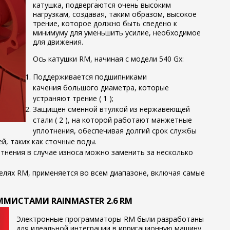
катушка, подвергаются очень высоким
нагрузкам, создавая, таким образом, высокое
трение, которое должно быть сведено к
минимуму для уменьшить усилие, необходимое
для движения.
Ось катушки RM, начиная с модели 540 Gx:
Поддерживается
подшипниками
качения
большого диаметра, которые
устраняют трение (
1
);
Защищен
сменной втулкой
из нержавеющей
стали
(
2
),
на которой работают манжетные
уплотнения, обеспечивая долгий срок службы
й, таких как сточные воды.
тнения в случае износа можно заменить за несколько
делях RM, применяется во всем диапазоне, включая самые
МИСТАМИ RAINMASTER 2.6 RM
Электронные программаторы RM были разработаны
для идеальной интеграции в ирригационную машину,