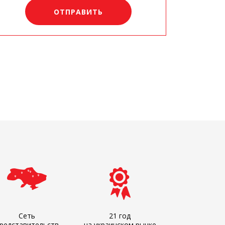
Сеть
21 год
редставительств
на украинском рынке