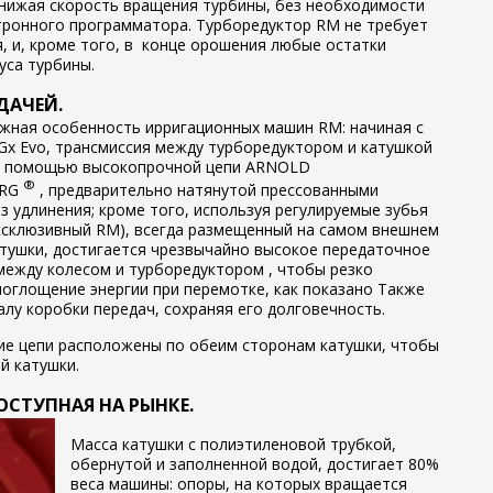
снижая скорость вращения турбины, без необходимости
ктронного программатора.
Турборедуктор RM не требует
, и, кроме того, в
конце орошения любые остатки
уса турбины.
ДАЧЕЙ.
жная особенность ирригационных машин RM: начиная с
Gx Evo,
трансмиссия между турборедуктором и катушкой
с помощью высокопрочной
цепи ARNOLD
®
ERG
, предварительно натянутой прессованными
з удлинения; кроме того, используя регулируемые зубья
ксклюзивный RM), всегда размещенный на самом внешнем
атушки,
достигается чрезвычайно высокое передаточное
между колесом и турборедуктором
, чтобы резко
оглощение энергии при перемотке, как показано Также
лу коробки передач, сохраняя его долговечность.
е цепи расположены по обеим сторонам катушки, чтобы
й катушки.
ОСТУПНАЯ НА РЫНКЕ.
Масса катушки с полиэтиленовой трубкой,
обернутой и заполненной водой, достигает 80%
веса машины: опоры, на которых вращается