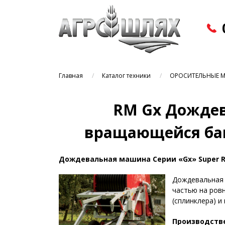
Главная
Каталог техники
ОРОСИТЕЛЬНЫЕ 
RM Gx Дожде
вращающейся баш
Дождевальная машина Серии «Gx» Super R
Дождевальная 
частью на ров
(сплинклера) и
Производств