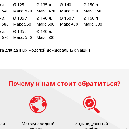
 л.
Ø 125 л.
Ø 135 л.
Ø 140 л.
Ø 150 л.
. 540
Макс. 520
Макс. 470
Макс 390
Макс 350
 л.
Ø 135 л.
Ø 140 л.
Ø 150 л.
Ø 160 л.
. 580
Макс 550
Макс 500
Макс 400
Макс. 380
 л.
Ø 135 л.
Ø 140 л.
. 670
Макс. 540
Макс 500
га для данных моделей дождевальных машин
Почему к нам стоит обратиться?
ная
Международный
Индивидуальный
уровень
подбор
п