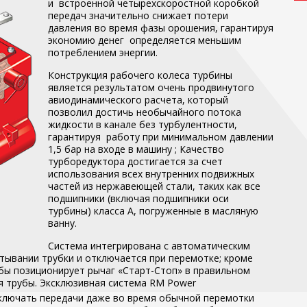
и
встроенной четырехскоростной коробкой
передач значительно снижает потери
давления во время фазы орошения, гарантируя
экономию денег
определяется меньшим
потреблением энергии.
Конструкция рабочего колеса турбины
является результатом очень продвинутого
авиодинамического расчета, который
позволил достичь необычайного потока
жидкости в канале без турбулентности,
гарантируя
работу при минимальном давлении
1,5 бар на входе в машину
; Качество
турборедуктора достигается за счет
использования всех внутренних подвижных
частей из нержавеющей стали, таких как все
подшипники (включая подшипники оси
турбины) класса А, погруженные в масляную
ванну.
Система интегрирована с автоматическим
тывании трубки и отключается при перемотке; кроме
убы позиционирует рычаг «Старт-Стоп» в правильном
я трубы.
Эксклюзивная система RM Power
ключать передачи даже во время обычной перемотки