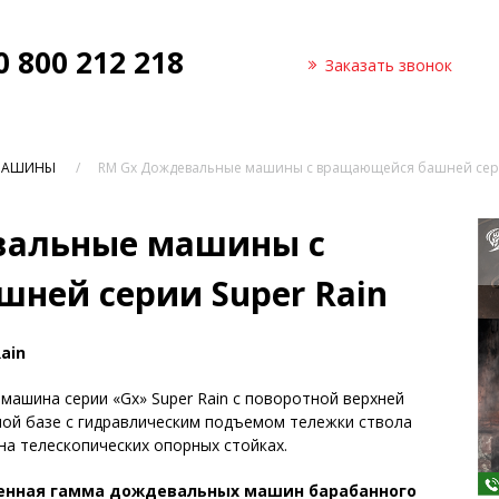
0 800 212 218
Заказать звонок
МАШИНЫ
RM Gx Дождевальные машины с вращающейся башней сери
вальные машины с
ней серии Super Rain
ain
машина серии «Gx» Super Rain
с поворотной верхней
ной базе с гидравлическим подъемом тележки ствола
 на телескопических опорных стойках.
енная гамма дождевальных машин барабанного