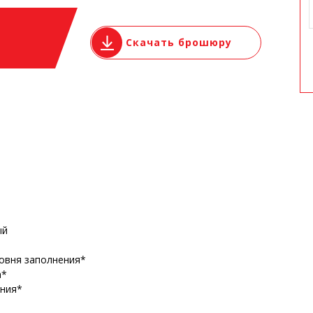
Скачать брошюру
ый
овня заполнения*
а*
ения*