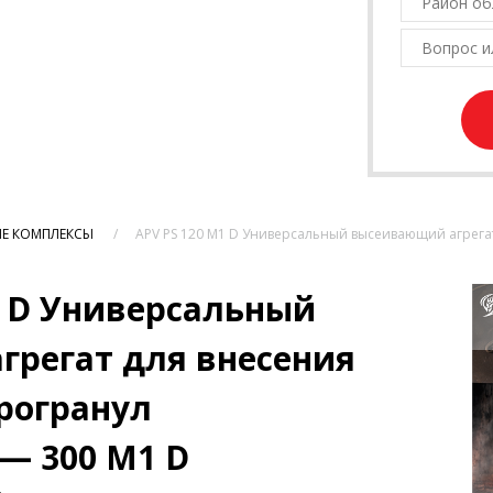
ЫЕ КОМПЛЕКСЫ
APV PS 120 M1 D Универсальный высеивающий агрега
1 D Универсальный
регат для внесения
рогранул
 — 300 M1 D